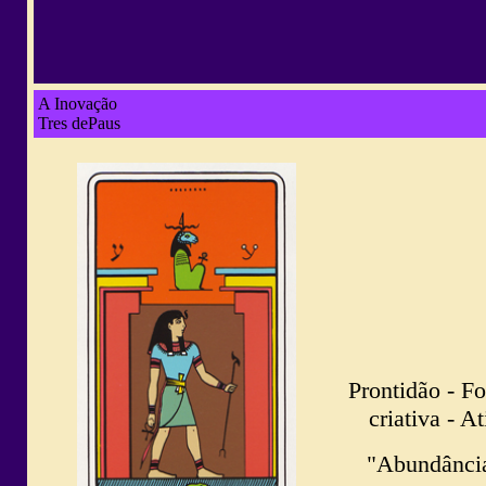
A Inovação
Tres dePaus
Prontidão - F
criativa - A
"Abundância