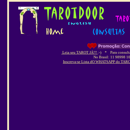
Leia seu TAROT JÁ!!!
:-)
*
Para consulta
No Brasil: 11 98998 1
Inscreva-se Lista dO WHATSAPP do TAROT