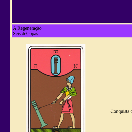
A Regeneração
Seis deCopas
Conquista d