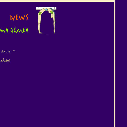
 do dia
*
rsÁrio!