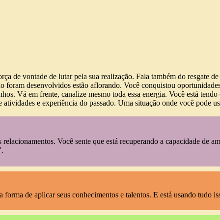
a de vontade de lutar pela sua realização. Fala também do resgate de 
foram desenvolvidos estão aflorando. Você conquistou oportunidades pa
onhos. Vá em frente, canalize mesmo toda essa energia. Você está tendo
atividades e experiência do passado. Uma situação onde você pode usa
relacionamentos. Você sente que está recuperando a capacidade de amar
".
orma de aplicar seus conhecimentos e talentos. E está usando tudo iss