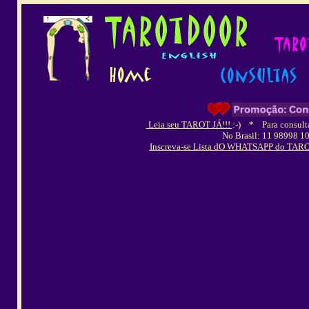
Leia seu TAROT JÁ!!!
:-)
*
Para consulta
No Brasil: 11 98998 1
Inscreva-se Lista dO WHATSAPP do TAROT