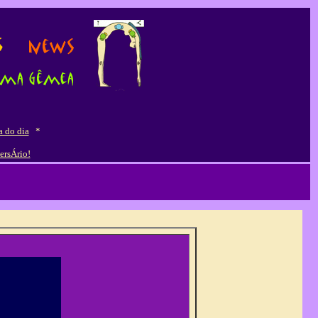
a do dia
*
ersÁrio!