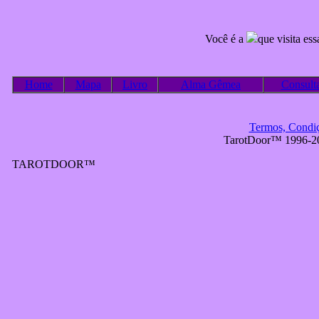
Você é a
que visita es
Home
Mapa
Livro
Alma Gêmea
Consult
Termos, Condiçõ
TarotDoor™ 1996-2
TAROTDOOR™