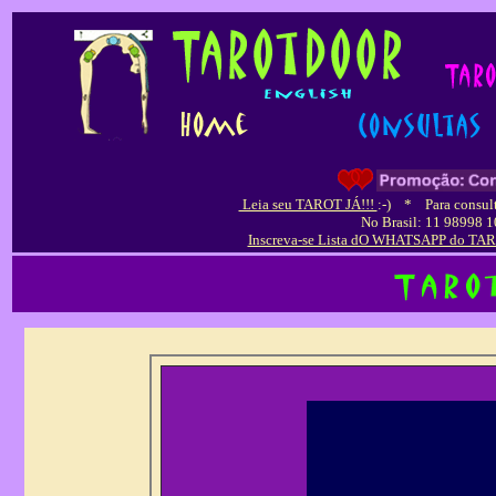
Leia seu TAROT JÁ!!!
:-)
*
Para consult
No Brasil: 11 98998 
Inscreva-se Lista dO WHATSAPP do TARO