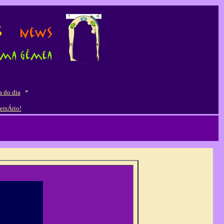
a do dia
*
ersÁrio!