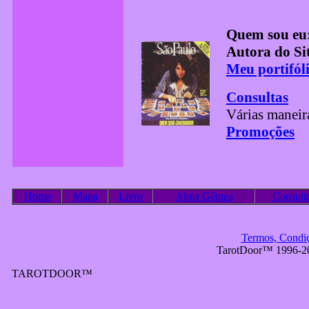
Quem sou eu
Autora do Sit
Meu portifól
Consultas
Várias maneira
Promoções
Home
Mapa
Livro
Alma Gêmea
Consult
Termos, Condiçõ
TarotDoor™ 1996-2
TAROTDOOR™