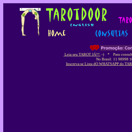
Leia seu TAROT JÁ!!!
:-)
*
Para consult
No Brasil: 11 98998 
Inscreva-se Lista dO WHATSAPP do TARO